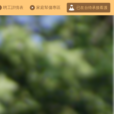
聘工詳情表
家庭幫傭專區
已在台待承接看護