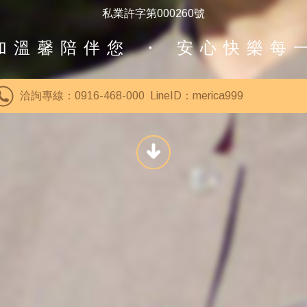
私業許字第000260號
加溫馨陪伴您 ・ 安心快樂每
洽詢專線：0916-468-000 LineID：merica999